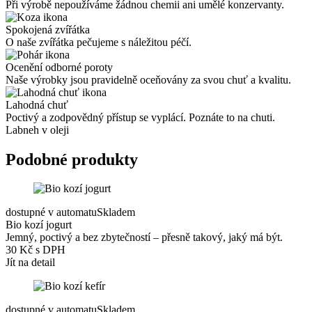
Při výrobě nepoužíváme žádnou chemii ani umělé konzervanty.
Spokojená zvířátka
O naše zvířátka pečujeme s náležitou péčí.
Ocenění odborné poroty
Naše výrobky jsou pravidelně oceňovány za svou chuť a kvalitu.
Lahodná chuť
Poctivý a zodpovědný přístup se vyplácí. Poznáte to na chuti.
Labneh v oleji
Podobné produkty
dostupné v automatu
Skladem
Bio kozí jogurt
Jemný, poctivý a bez zbytečností – přesně takový, jaký má být.
30 Kč s DPH
Jít na detail
dostupné v automatu
Skladem