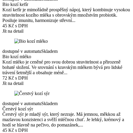
Bio kozí kefír
Kozí kefír je mimořádně prospěšný nápoj, který kombinuje vysokou
stravitelnost kozího mléka s obrovským množstvím probiotik.
Posiluje imunitu, harmonizuje střevní...
45 Kč s DPH
Jít na detail
dostupné v automatu
Skladem
Bio kozí mléko
Kozí mléko je ceněné pro svou dobrou stravitelnost a přirozeně
bohaté složení. Ve srovnání s kravským mlékem bývá pro lidské
trávení šetrnější a obsahuje méně...
72 Kč s DPH
Jít na detail
dostupné v automatu
Skladem
Čerstvý kozí sýr
Čerstvý sýr je mladý sýr, který nezraje. Má jemnou, měkkou až
mazlavou konzistenci a svěží mléčnou chuť. Je lehký, krémový a
hodí se hlavně na pečivo, do pomazánek,...
45 Kč s DPH