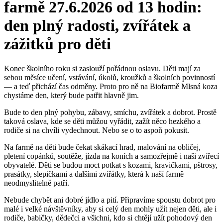
farmě 27.6.2026 od 13 hodin:
den plný radosti, zvířátek a
zážitků pro děti
Konec školního roku si zaslouží pořádnou oslavu. Děti mají za
sebou měsíce učení, vstávání, úkolů, kroužků a školních povinností
— a teď přichází čas odměny. Proto pro ně na Biofarmě Mlsná koza
chystáme den, který bude patřit hlavně jim.
Bude to den plný pohybu, zábavy, smíchu, zvířátek a dobrot. Prostě
taková oslava, kde se děti můžou vyřádit, zažít něco hezkého a
rodiče si na chvíli vydechnout. Nebo se o to aspoň pokusit.
Na farmě na děti bude čekat skákací hrad, malování na obličej,
pletení copánků, soutěže, jízda na koních a samozřejmě i naši zvířecí
obyvatelé. Děti se budou moct potkat s kozami, kravičkami, pštrosy,
prasátky, slepičkami a dalšími zvířátky, která k naší farmě
neodmyslitelně patří.
Nebude chybět ani dobré jídlo a pití. Připravíme spoustu dobrot pro
malé i velké návštěvníky, aby si celý den mohly užít nejen děti, ale i
rodiče, babičky, dědečci a všichni, kdo si chtějí užít pohodový den