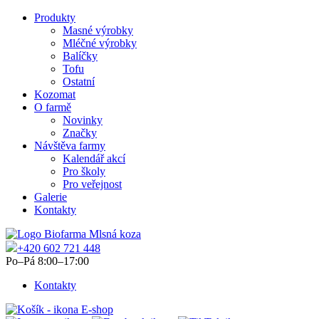
Produkty
Masné výrobky
Mléčné výrobky
Balíčky
Tofu
Ostatní
Kozomat
O farmě
Novinky
Značky
Návštěva farmy
Kalendář akcí
Pro školy
Pro veřejnost
Galerie
Kontakty
+420 602 721 448
Po–Pá 8:00–17:00
Kontakty
E-shop