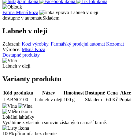
Farma Mlsná koza
Labneh v oleji
dostupné v automatu
Skladem
Labneh v oleji
Zařazení:
Kozí výrobky
,
Farmářský prodejní automat Kozomat
Výrobce:
Mlsná Koza
Dostupné produkty
Labneh v oleji
Varianty produktu
Kód produktu
Název
Hmotnost
Dostupné
Cena
Akce
LABNO100
Labneh v oleji
100 g
Skladem
60 Kč
Poptat
Lokální lahůdky
Vyrábíme z vlastních surovin získaných na naší farmě.
100% přírodní a bez chemie